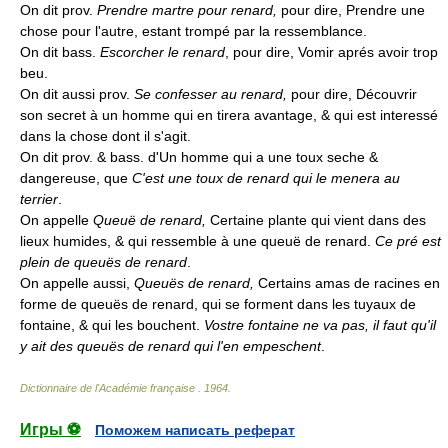
On dit prov.
Prendre martre pour renard,
pour dire, Prendre une
chose pour l'autre, estant trompé par la ressemblance.
On dit bass.
Escorcher le renard
, pour dire, Vomir aprés avoir trop
beu.
On dit aussi prov.
Se confesser au renard,
pour dire, Découvrir
son secret à un homme qui en tirera avantage, & qui est interessé
dans la chose dont il s'agit.
On dit prov. & bass. d'Un homme qui a une toux seche &
dangereuse, que
C'est une toux de renard qui le menera au
terrier
.
On appelle
Queuë de renard,
Certaine plante qui vient dans des
lieux humides, & qui ressemble à une queuë de renard.
Ce pré est
plein de queuës de renard
.
On appelle aussi,
Queuës de renard,
Certains amas de racines en
forme de queuës de renard, qui se forment dans les tuyaux de
fontaine, & qui les bouchent.
Vostre fontaine ne va pas, il faut qu'il
y ait des queuës de renard qui l'en empeschent
.
Dictionnaire de l'Académie française
.
1964
.
Игры ⚽
Поможем написать реферат