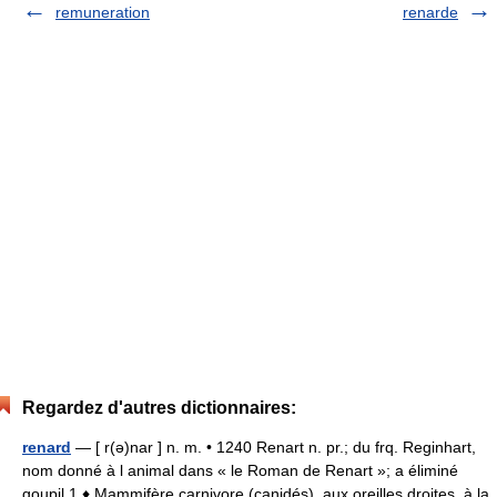
remuneration
renarde
Regardez d'autres dictionnaires:
renard
— [ r(ə)nar ] n. m. • 1240 Renart n. pr.; du frq. Reginhart,
nom donné à l animal dans « le Roman de Renart »; a éliminé
goupil 1 ♦ Mammifère carnivore (canidés), aux oreilles droites, à la