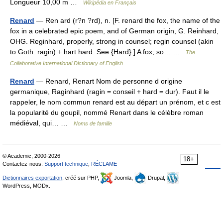
Longueur 10,00 m …
Wikipédia en Français
Renard
— Ren ard (r?n ?rd), n. [F. renard the fox, the name of the
fox in a celebrated epic poem, and of German origin, G. Reinhard,
OHG. Reginhard, properly, strong in counsel; regin counsel (akin
to Goth. ragin) + hart hard. See {Hard}.] A fox; so… …
The
Collaborative International Dictionary of English
Renard
— Renard, Renart Nom de personne d origine
germanique, Raginhard (ragin = conseil + hard = dur). Faut il le
rappeler, le nom commun renard est au départ un prénom, et c est
la popularité du goupil, nommé Renart dans le célèbre roman
médiéval, qui… …
Noms de famille
© Academic, 2000-2026
18+
Contactez-nous:
Support technique
,
RÉCLAME
Dictionnaires exportation
, créé sur PHP,
Joomla,
Drupal,
WordPress, MODx.