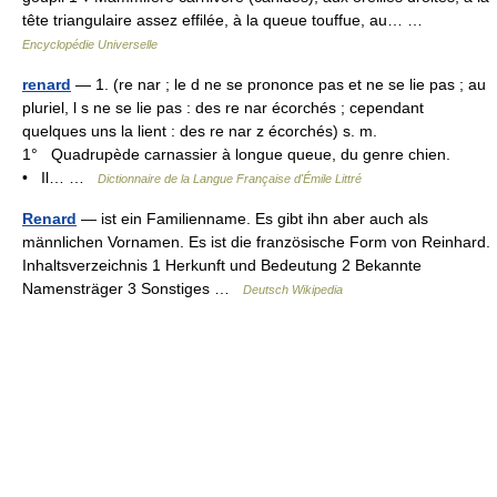
tête triangulaire assez effilée, à la queue touffue, au… …
Encyclopédie Universelle
renard
— 1. (re nar ; le d ne se prononce pas et ne se lie pas ; au
pluriel, l s ne se lie pas : des re nar écorchés ; cependant
quelques uns la lient : des re nar z écorchés) s. m.
1° Quadrupède carnassier à longue queue, du genre chien.
• Il… …
Dictionnaire de la Langue Française d'Émile Littré
Renard
— ist ein Familienname. Es gibt ihn aber auch als
männlichen Vornamen. Es ist die französische Form von Reinhard.
Inhaltsverzeichnis 1 Herkunft und Bedeutung 2 Bekannte
Namensträger 3 Sonstiges …
Deutsch Wikipedia