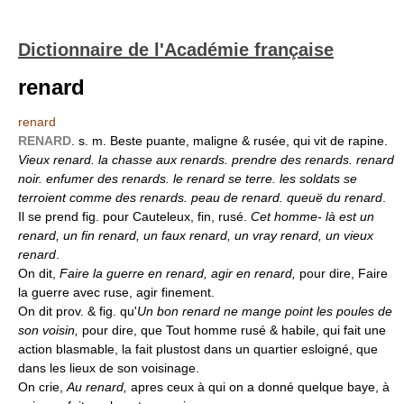
Dictionnaire de l'Académie française
renard
renard
RENARD
. s. m. Beste puante, maligne & rusée, qui vit de rapine.
Vieux renard. la chasse aux renards. prendre des renards. renard
noir. enfumer des renards. le renard se terre. les soldats se
terroient comme des renards. peau de renard. queuë du renard
.
Il se prend fig. pour Cauteleux, fin, rusé.
Cet homme- là est un
renard, un fin renard, un faux renard, un vray renard, un vieux
renard
.
On dit,
Faire la guerre en renard, agir en renard,
pour dire, Faire
la guerre avec ruse, agir finement.
On dit prov. & fig. qu'
Un bon renard ne mange point les poules de
son voisin,
pour dire, que Tout homme rusé & habile, qui fait une
action blasmable, la fait plustost dans un quartier esloigné, que
dans les lieux de son voisinage.
On crie,
Au renard,
apres ceux à qui on a donné quelque baye, à